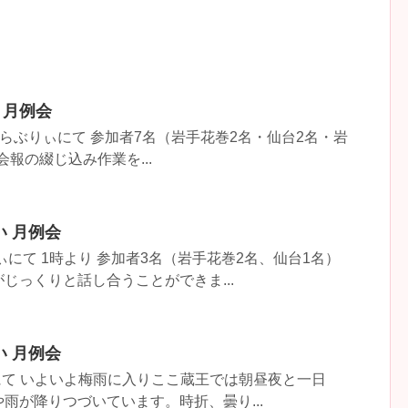
 月例会
1時～ らぶりぃにて 参加者7名（岩手花巻2名・仙台2名・岩
会報の綴じ込み作業を...
い 月例会
りぃにて 1時より 参加者3名（岩手花巻2名、仙台1名）
じっくりと話し合うことができま...
い 月例会
りぃにて いよいよ梅雨に入りここ蔵王では朝昼夜と一日
雨が降りつづいています。時折、曇り...