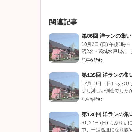
関連記事
第86回 洋ランの集い
10月2日 (日) 午後
沼2名・茨城水戸1名） 
記事を読む
第135回 洋ランの集
12月19日（日）らぶ
少し淋しい例会でしたが
記事を読む
第130回 洋ランの集
6月27日 (日) らぶ
中、一定温度になり霧や