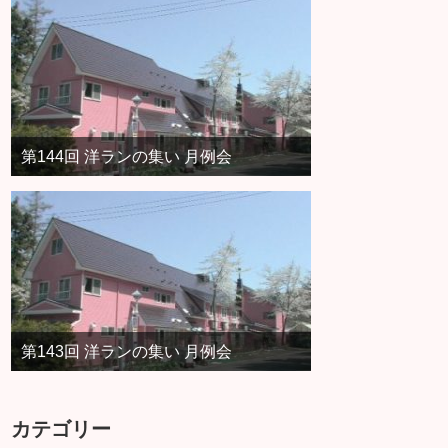
第144回 洋ランの集い 月例会
第143回 洋ランの集い 月例会
カテゴリー