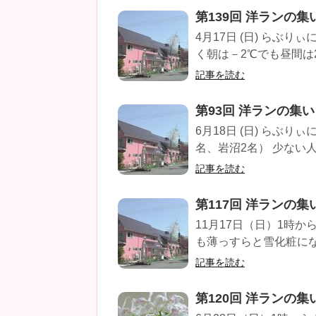
第139回 洋ランの集
4月17日 (日) らぶ
く朝は－2℃でも昼間は27
記事を読む
第93回 洋ランの集い
6月18日 (日) らぶ
名、岩沼2名） 少ない人
記事を読む
第117回 洋ランの集
11月17日（日）1時
も薄っすらと雪化粧になり
記事を読む
第120回 洋ランの集