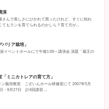
講演
花屋さんで美しさにひかれて買ったけれど、すぐに枯れ
くてもランを育てられるのかしら？育て方が...
デバリア栽培」
松栄イベントホールにて午後1:00～講演会 演題「蔵王の
室「ミニカトレアの育て方」
ン栽培教室 ございんホール研修室にて 2007年5月
日・9月27日 計4回講習 ...