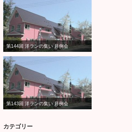
第144回 洋ランの集い 月例会
第143回 洋ランの集い 月例会
カテゴリー