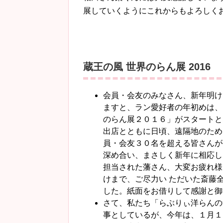
展していくようにこれからもよろしく
蔵王の風 世界のらん展 2016
会員・会友のみなさん、新年明け
ますと、ラン愛好者の年初めは、
のらん展２０１６」がスタートと
出店とともに日頃、遠隔地のため
員・会友３０名を超える皆さんが
深め合い、まさしく新年に相応し
担当された藩さん、大変お疲れ様
けまで、ご尽力い ただいた斎藤
した。紙面をお借りして感謝と御
さて、私たち「らぶりぃ洋らんの
事としているが、今年は、１月１