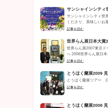
サンシャインシティ世
サンシャインシティ世界
くださり、美味しいお菓
記事を読む
世界らん展日本大賞20
世界らん展2007東京
へ 2006世界らん展日
記事を読む
とうほく蘭展2009 
とうほく蘭展ツアー 日程
記事を読む
とうほく蘭展2008 