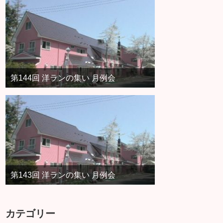
第144回 洋ランの集い 月例会
第143回 洋ランの集い 月例会
カテゴリー