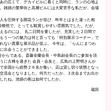
あの広くて、デカイビルに着くと同時に、ランの心地よ
。雑踏の繁華街と高層ビルには大変苦手な私だが、会場
人を圧倒する開花ランが並び、昨年とはまた違った相
目瞭然で、とっても観賞しやすい雰囲気でした。だが、
えるのには、 丸二日間を要したが、充実した２日間で
もう一つの魅力は何と言っても「特別展示コーナー」で
れない貴重な展示品が並ぶ。 今年は、「らんにまつわ
に出会うことができました。
分からである。斎藤全蘭会長・中島副会長のご参加を頂
うに古稀を過ぎた 会員・会友と、広島の上野明さんか
で全国から総勢２６名が集い、店は貸し切り状態となっ
交流会となりました。何方だったか、３次会までお出か
したね。池袋の夜は如何でしたか。
蔵田