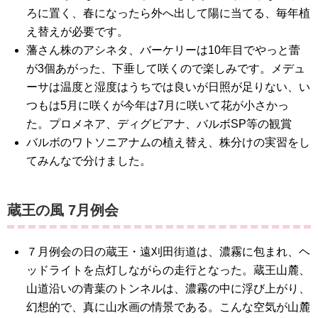
ろに置く、春になったら外へ出して陽に当てる、毎年植
え替えが必要です。
藩さん株のアシネタ、バーケリーは10年目でやっと蕾
が3個あがった、下垂して咲くので楽しみです。メデュ
ーサは温度と湿度はうちでは良いが日照が足りない、い
つもは5月に咲くが今年は7月に咲いて花が小さかっ
た。プロメネア、ディグビアナ、バルボSP等の観賞
バルボのワトソニアナムの植え替え、株分けの実習をし
てみんなで分けました。
蔵王の風 7月例会
７月例会の日の蔵王・遠刈田街道は、濃霧に包まれ、ヘ
ッドライトを点灯しながらの走行となった。蔵王山麓、
山道沿いの青葉のトンネルは、濃霧の中に浮び上がり、
幻想的で、真に山水画の情景である。こんな空気が山麓