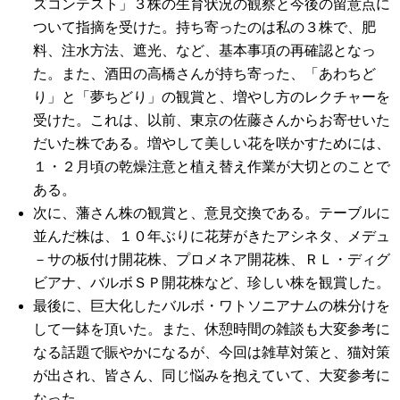
ズコンテスト」３株の生育状況の観察と今後の留意点に
ついて指摘を受けた。持ち寄ったのは私の３株で、肥
料、注水方法、遮光、など、基本事項の再確認となっ
た。また、酒田の高橋さんが持ち寄った、「あわちど
り」と「夢ちどり」の観賞と、増やし方のレクチャーを
受けた。これは、以前、東京の佐藤さんからお寄せいた
だいた株である。増やして美しい花を咲かすためには、
１・２月頃の乾燥注意と植え替え作業が大切とのことで
ある。
次に、藩さん株の観賞と、意見交換である。テーブルに
並んだ株は、１０年ぶりに花芽がきたアシネタ、メデュ
－サの板付け開花株、プロメネア開花株、ＲＬ・ディグ
ビアナ、バルボＳＰ開花株など、珍しい株を観賞した。
最後に、巨大化したバルボ・ワトソニアナムの株分けを
して一鉢を頂いた。また、休憩時間の雑談も大変参考に
なる話題で賑やかになるが、今回は雑草対策と、猫対策
が出され、皆さん、同じ悩みを抱えていて、大変参考に
なった。