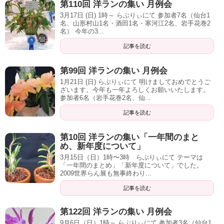
第110回 洋ランの集い 月例会
3月17日 (日) 1時～ らぶりぃにて 参加者7名（仙台1
名、山形村山1名・酒田1名・寒河江2名、岩手花巻2
名） 今年の3...
記事を読む
第99回 洋ランの集い 月例会
1月21日 (日) らぶりぃにて 明けましておめでとうご
ざいます。今年も一年よろしくお願いいたします。
参加者6名（岩手花巻2名、仙...
記事を読む
第10回 洋ランの集い「一年間のまと
め、新年度について」
3月15日（日）1時〜3時 らぶりぃにて テーマは
「一年間のまとめ」「新年度について」でした。
2009世界らん展も無事終わり...
記事を読む
第122回 洋ランの集い 月例会
9月6日（日）1時～ らぶりぃにて 参加者3名（仙台1