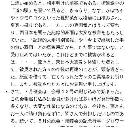
に漂い始めると、梅雨明けの前兆でもある。街道途中の
「道の駅」を覗いて見ると、きゅうり、なす、かぼちゃ
やトウモロコシといった夏野菜が収穫籠に山積みされ、
夏真っ盛りである。一方、この雰囲気とはうって変わ
り、西日本を襲った記録的豪雨は大変な被害をもたらし
ていた。「記録的大雨特別警報」や「今まで経験した事
の無い豪雨」との気象用語から、ただ事ではないな、と
受け止めてはいたが、これほどまでに被害が出ると
は、・・・、驚きと、東日本大震災を体験した者とし
て、被災された方々の今後の再建のことが、頭を過ぎっ
た。紙面を借りて、亡くなられた方々のご冥福をお祈り
し、また、被災された方々にお見舞い申し上げます。
さて、７月例会は、会報４２号の綴じ込みで始まった。
この会報綴じ込みは会員が多ければ多いほど発行部数も
多くなり、大変な作業になるのである。今後も、藩さん
お一人に請け負わせずに、皆さんで分担したいものであ
る。続いて、５月の総会・親睦会の記念行事「グロワー