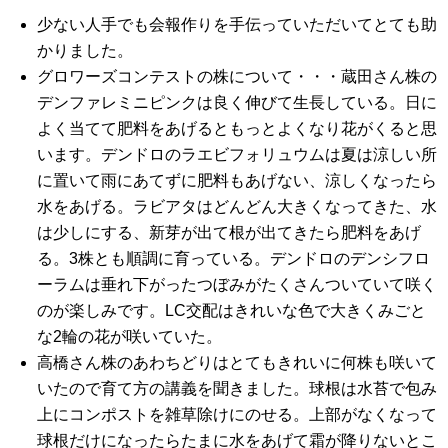
少ない人手でも会報作りを手伝っていただいてとても助
かりました。
グロワーズコンテストの株について・・・蔵田さん株の
デンファレミニピンクは良く伸びて生長している。日に
よく当てて肥料をあげるともっとよくなり花がくると思
います。デンドロのラエビフォリュウムは夏は涼しい所
に置いて雨にあてずに肥料もあげない、涼しくなったら
水をあげる。ラビアタはどんどん大きくなってきた、水
は少しにする、新芽が出て根が出てきたら肥料をあげ
る。3株とも順調に育っている。デンドロのデンシフロ
ーラムは垂れ下がったつぼみがたくさんついていて咲く
のが楽しみです。LC交配はきれいな色で大きくみごと
な2輪の花が咲いていた。
高橋さん株のあわちどりはとてもきれいに何株も咲いて
いたので育て方の講義を聞きました。球根は水苔で包み
上にコンポストを雑草除けにのせる。上部がなくなって
球根だけになったらたまに水をあげて霜が降りないとこ