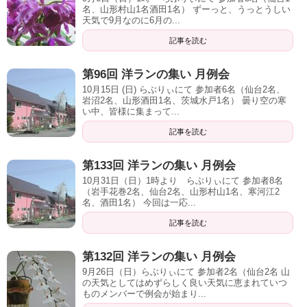
名、山形村山1名酒田1名） ずーっと、うっとうしい
天気で9月なのに6月の...
記事を読む
第96回 洋ランの集い 月例会
10月15日 (日) らぶりぃにて 参加者6名（仙台2名、
岩沼2名、山形酒田1名、茨城水戸1名） 曇り空の寒
い中、皆様に集まって...
記事を読む
第133回 洋ランの集い 月例会
10月31日（日）1時より らぶりぃにて 参加者8名
（岩手花巻2名、仙台2名、山形村山1名、寒河江2
名、酒田1名） 今回は一応...
記事を読む
第132回 洋ランの集い 月例会
9月26日（日）らぶりぃにて 参加者2名（仙台2名 山
の天気としてはめずらしく良い天気に恵まれていつ
ものメンバーで例会が始まり...