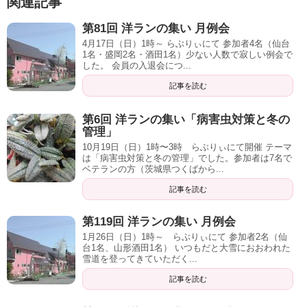
関連記事
第81回 洋ランの集い 月例会
4月17日（日）1時～ らぶりぃにて 参加者4名（仙台
1名・盛岡2名・酒田1名）少ない人数で寂しい例会で
した。 会員の入退会につ...
記事を読む
第6回 洋ランの集い「病害虫対策と冬の
管理」
10月19日（日）1時〜3時 らぶりぃにて開催 テーマ
は「病害虫対策と冬の管理」でした。参加者は7名で
ベテランの方（茨城県つくばから...
記事を読む
第119回 洋ランの集い 月例会
1月26日（日）1時～ らぶりぃにて 参加者2名（仙
台1名、山形酒田1名） いつもだと大雪におおわれた
雪道を登ってきていただく...
記事を読む