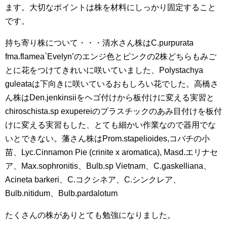
ます。大切なポイントは株を材料にしっかり固定すること
です。
持ち寄り株について・・・清水さん株はC.purpurata
fma.flamea`Evelyn’のエンジ色とピンクの2株どちらもみご
とに花をつけてきれいに咲いていました、Polystachya
guleataは下向きに咲いているおもしろい花でした。高橋さ
ん株はDen.jenkinsiiをヘゴ付けから板付けに変える実習と
chiroschista.sp exupereiのプラスチックのあみ目付けを板付
けに変える実習もした、とても細かい作業なので器用でな
いとできない。藩さん株はProm.stapelioides,コバチの小
苗、Lyc.Cinnamon Pie (crinite x aromatica), Masd.エリナセ
ア、Max.sophronitis、Bulb.sp Vietnam、C.gaskelliana、
Acineta barkeri、C.コクシネア、C.シンクレア、
Bulb.nitidum、Bulb.pardalotum
たくさんの株がありとても勉強になりました。