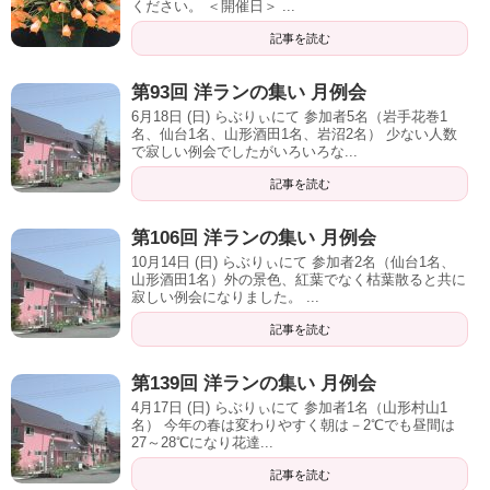
ください。 ＜開催日＞ ...
記事を読む
第93回 洋ランの集い 月例会
6月18日 (日) らぶりぃにて 参加者5名（岩手花巻1
名、仙台1名、山形酒田1名、岩沼2名） 少ない人数
で寂しい例会でしたがいろいろな...
記事を読む
第106回 洋ランの集い 月例会
10月14日 (日) らぶりぃにて 参加者2名（仙台1名、
山形酒田1名）外の景色、紅葉でなく枯葉散ると共に
寂しい例会になりました。 ...
記事を読む
第139回 洋ランの集い 月例会
4月17日 (日) らぶりぃにて 参加者1名（山形村山1
名） 今年の春は変わりやすく朝は－2℃でも昼間は
27～28℃になり花達...
記事を読む