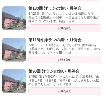
第130回 洋ランの集い 月例会
6月27日 (日) らぶりぃにて いよいよ梅雨に入りここ
蔵王では朝昼夜と一日中、一定温度になり霧や雨が
降りつづいています。時折、曇り...
記事を読む
第118回 洋ランの集い 月例会
12月8日（日）1時から らぶりぃにて 参加者6名
（花巻２名、仙台２名、村山１名、酒田１名） 持ち
寄り株について・・柏田さん株...
記事を読む
第90回 洋ランの集い 月例会
3月5日 (日) 午後1時～ らぶりぃにて 参加者4名（山
形村山1名、仙台1名、福島2名） 少しさみしい人数
の例会でしたが、じっくり勉強...
記事を読む