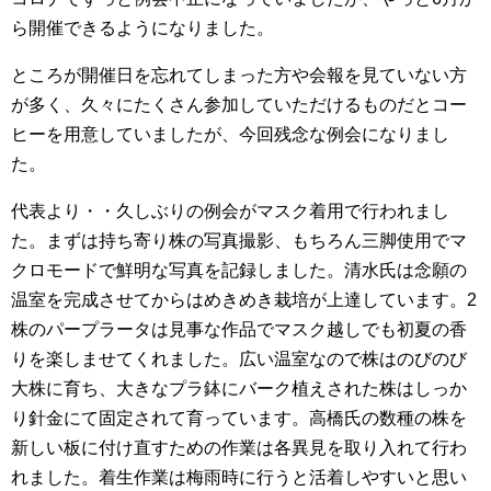
ら開催できるようになりました。
ところが開催日を忘れてしまった方や会報を見ていない方
が多く、久々にたくさん参加していただけるものだとコー
ヒーを用意していましたが、今回残念な例会になりまし
た。
代表より・・久しぶりの例会がマスク着用で行われまし
た。まずは持ち寄り株の写真撮影、もちろん三脚使用でマ
クロモードで鮮明な写真を記録しました。清水氏は念願の
温室を完成させてからはめきめき栽培が上達しています。2
株のパープラータは見事な作品でマスク越しでも初夏の香
りを楽しませてくれました。広い温室なので株はのびのび
大株に育ち、大きなプラ鉢にバーク植えされた株はしっか
り針金にて固定されて育っています。高橋氏の数種の株を
新しい板に付け直すための作業は各異見を取り入れて行わ
れました。着生作業は梅雨時に行うと活着しやすいと思い