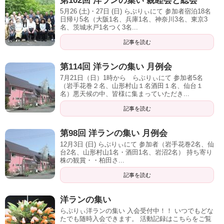
第102回 洋ランの集い 親睦会と総会
5月26 (土)・27日 (日) らぶりぃにて 参加者宿泊18名
日帰り5名（大阪1名、兵庫1名、神奈川3名、東京3
名、茨城水戸1名つく3名...
記事を読む
第114回 洋ランの集い 月例会
7月21日（日）1時から らぶりぃにて 参加者5名
（岩手花巻２名、山形村山１名酒田１名、仙台１
名）悪天候の中、皆様に集まっていただき...
記事を読む
第98回 洋ランの集い 月例会
12月3日 (日) らぶりぃにて 参加者（岩手花巻2名、仙
台2名、山形村山1名・酒田1名、岩沼2名） 持ち寄り
株の観賞・・柏田さ...
記事を読む
洋ランの集い
らぶりぃ洋ランの集い 入会受付中！！ いつでもどな
たでも随時入会できます。 活動記録はこちらをご覧